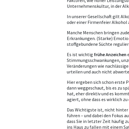
Faktoren, wie hoher Leistungsdr
Unternehmenskultur, in der Alkoh
In unserer Gesellschaft gilt Al
oder einer Firmenfeier Alkohol
Manche Menschen bringen zudem
Erkrankungen. (Starke) Emotion
stoffgebundene Süchte regulier
Es ist wichtig
frühe Anzeichen
e
Stimmungsschwankungen, unzuve
Veränderungen wie nachlässiger i
urteilen und auch nicht abwert
Hier ergeben sich schon erste 
dann weggeschaut, bis es zu spä
hat, eher direktiv und es kommt
agiert, ohne dass es wirklich zu
Das Wichtigste ist, nicht hint
führen – und dabei den Fokus auf
dass Sie in letzter Zeit häufig
ins Haus zu fallen mit einem Satz