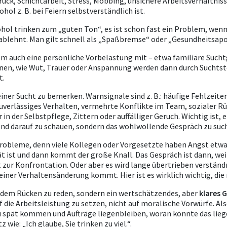
uck, Schichtarbeit, Stress, Mobbing, unsichere Arbeitsverhältniss
ol z. B. bei Feiern selbstverständlich ist.
kohol trinken zum „guten Ton“, es ist schon fast ein Problem, we
 ablehnt. Man gilt schnell als „Spaßbremse“ oder „Gesundheitsapo
 auch eine persönliche Vorbelastung mit – etwa familiäre Sucht
en, wie Wut, Trauer oder Anspannung werden dann durch Suchtsto
t.
iner Sucht zu bemerken.
Warnsignale sind z. B.: häufige Fehlzeite
rlässiges Verhalten, vermehrte Konflikte im Team, sozialer Rü
n der Selbstpflege, Zittern oder auffälliger Geruch. Wichtig ist, e
end darauf zu schauen, sondern das wohlwollende Gespräch zu suc
Probleme, denn viele Kollegen oder Vorgesetzte haben Angst etwas
t ist und dann kommt der große Knall. Das Gespräch ist dann, weil
 zur Konfrontation. Oder aber es wird lange übertrieben verständni
 einer Verhaltensänderung kommt. Hier ist es wirklich wichtig, die
er dem Rücken zu reden, sondern ein wertschätzendes, aber
klares 
 die Arbeitsleistung zu setzen, nicht auf moralische Vorwürfe. Also
 zu spät kommen und Aufträge liegenbleiben, woran könnte das lieg
 wie: „Ich glaube, Sie trinken zu viel.“.