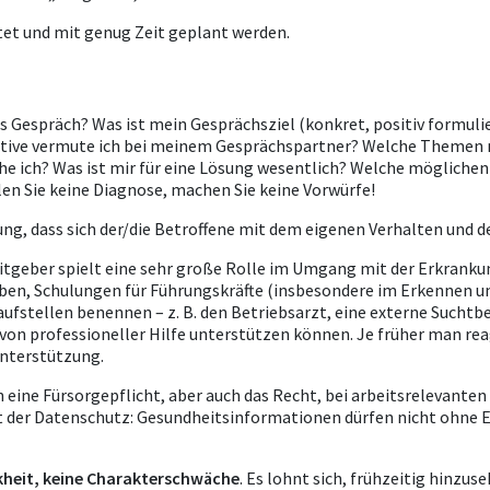
itet und mit genug Zeit geplant werden.
s Gespräch? Was ist mein Gesprächsziel (konkret, positiv formuli
otive vermute ich bei meinem Gesprächspartner? Welche Themen 
e ich? Was ist mir für eine Lösung wesentlich? Welche möglichen
len Sie keine Diagnose, machen Sie keine Vorwürfe!
ung, dass sich der/die Betroffene mit dem eigenen Verhalten und 
tgeber spielt eine sehr große Rolle im Umgang mit der Erkrankun
aben, Schulungen für Führungskräfte (insbesondere im Erkennen u
ufstellen benennen – z. B. den Betriebsarzt, eine externe Such
 von professioneller Hilfe unterstützen können. Je früher man reag
Unterstützung.
 eine Fürsorgepflicht, aber auch das Recht, bei arbeitsrelevante
ilt der Datenschutz: Gesundheitsinformationen dürfen nicht ohne
nkheit, keine Charakterschwäche
. Es lohnt sich, frühzeitig hinzu