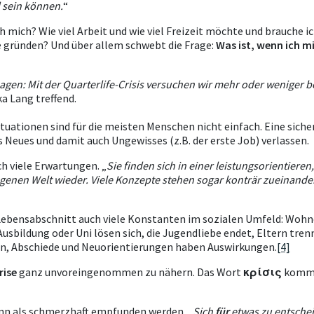
 sein können.
“
h mich? Wie viel Arbeit und wie viel Freizeit möchte und brauche 
e gründen? Und über allem schwebt die Frage:
Was ist, wenn ich m
gen: Mit der Quarterlife-Crisis versuchen wir mehr oder weniger be
ka Lang treffend.
uationen sind für die meisten Menschen nicht einfach. Eine siche
as Neues und damit auch Ungewisses (z.B. der erste Job) verlassen.
h viele Erwartungen. „
Sie finden sich in einer leistungsorientieren
enen Welt wieder. Viele Konzepte stehen sogar konträr zueinander.
Lebensabschnitt auch viele Konstanten im sozialen Umfeld: Wohno
Ausbildung oder Uni lösen sich, die Jugendliebe endet, Eltern tre
en, Abschiede und Neuorientierungen haben Auswirkungen.
[4]
rise
ganz unvoreingenommen zu nähern. Das Wort
κρίσις
kommt
ann als schmerzhaft empfunden werden. „
Sich
für
etwas zu entsche