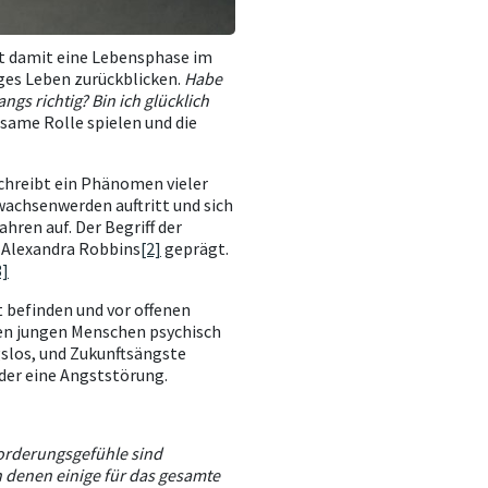
st damit eine Lebensphase im
iges Leben zurückblicken.
Habe
gs richtig? Bin ich glücklich
ame Rolle spielen und die
schreibt ein Phänomen vieler
wachsenwerden auftritt und sich
ahren auf. Der Begriff der
d Alexandra Robbins
[2]
geprägt.
3]
t befinden und vor offenen
len jungen Menschen psychisch
gslos, und Zukunftsängste
oder eine Angststörung.
orderungsgefühle sind
 denen einige für das gesamte