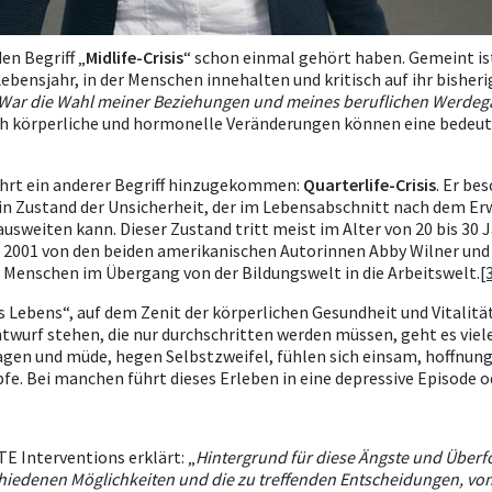
n Begriff „
Midlife-Crisis
“ schon einmal gehört haben. Gemeint i
Lebensjahr, in der Menschen innehalten und kritisch auf ihr bisher
e? War die Wahl meiner Beziehungen und meines beruflichen Werdegan
h körperliche und hormonelle Veränderungen können eine bedeuts
ehrt ein anderer Begriff hinzugekommen:
Quarterlife-Crisis
. Er be
in Zustand der Unsicherheit, der im Lebensabschnitt nach dem Er
ausweiten kann. Dieser Zustand tritt meist im Alter von 20 bis 30 J
ts 2001 von den beiden amerikanischen Autorinnen Abby Wilner un
e Menschen im Übergang von der Bildungswelt in die Arbeitswelt.
[
es Lebens“, auf dem Zenit der körperlichen Gesundheit und Vitalitä
twurf stehen, die nur durchschritten werden müssen, geht es vie
lagen und müde, hegen Selbstzweifel, fühlen sich einsam, hoffnun
pfe. Bei manchen führt dieses Erleben in eine depressive Episode 
TE Interventions erklärt: „
Hintergrund für diese Ängste und Überf
chiedenen Möglichkeiten und die zu treffenden Entscheidungen, von