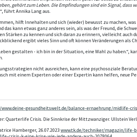
leben, gehört zum Leben. Die Empfindungen sind ein Signal, dass w
“, führt Annika Lang aus.
mmen, hilft Innehalten und sich (wieder) bewusst zu machen, was
nd das kann etwas ganz anderes sein, als was der Freund, die Schw
n Stärken zu kennen und sich daran zu erinnern, vielleicht auch dur
ckblickend ergibt vieles Sinn und oft können Veränderungen als 
ben gestalten - ich bin in der Situation, eine Wahl zu haben.“, kan
n.
gungsstrategien nicht ausreichen, kann eine psychosoziale Beratu
stausch mit einem Experten oder einer Expertin kann helfen, neue 
//www.deine-gesundheitswelt.de/balance-ernaehrung/midlife-cris
: Quarterlife Crisis. Die Sinnkrise der Mittzwanziger. Ullstein Ver
atrice Hamberger, 26.07.2023
www.tk.de/techniker/magazin/life-b
rlife-crisis-k-eine-krise-wie-jede-andere-auch-2078064