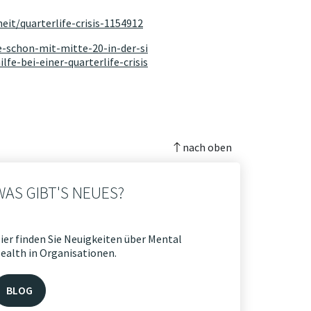
it/quarterlife-crisis-1154912
-schon-mit-mitte-20-in-der-si
lfe-bei-einer-quarterlife-crisis
nach oben
WAS GIBT'S NEUES?
ier finden Sie Neuigkeiten über Mental
ealth in Organisationen.
BLOG