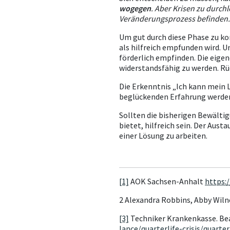
wogegen
. Aber Krisen zu durch
Veränderungsprozess befinden.
Um gut durch diese Phase zu ko
als hilfreich empfunden wird. U
förderlich empfinden. Die eigene
widerstandsfähig zu werden. Rü
Die Erkenntnis „Ich kann mein Le
beglückenden Erfahrung werde
Sollten die bisherigen Bewälti
bietet, hilfreich sein. Der Au
einer Lösung zu arbeiten.
[1]
AOK Sachsen-Anhalt
https:
2 Alexandra Robbins, Abby Wilner
[3]
Techniker Krankenkasse. Be
lance/quarterlife-crisis/quarte