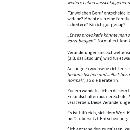
weitere Leben ausschlaggebend
Für welchen Beruf entscheide ic
welche? Möchte ich eine Famili
scheitere
? Bin ich gut genug?
„
Etwas provokativ könnte man sa
vorzubeugen
.“, formuliert Anni
Veränderungen und Schwellensit
(z.B. das Studium) wird für etw
An junge Erwachsene richten sic
hedonistischen und selbst-bezog
normal.
“, so die Beraterin.
Zudem wandeln sich in diesem 
Freundschaften aus der Schule, 
versterben. Diese Veränderung
Es ist hilfreich, sich dem Wort
K
heißt übersetzt Entscheidung.
Sich entscheiden zu müssen, k