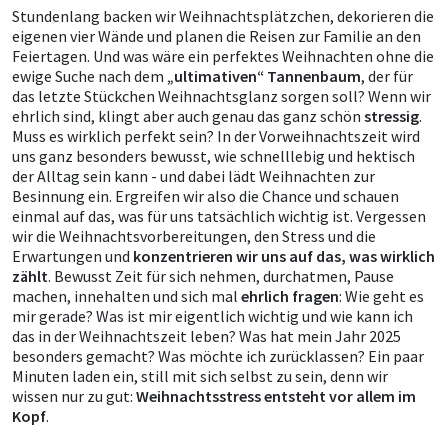
Stundenlang backen wir Weihnachtsplätzchen, dekorieren die
eigenen vier Wände und planen die Reisen zur Familie an den
Feiertagen. Und was wäre ein perfektes Weihnachten ohne die
ewige Suche nach dem
„ultimativen“ Tannenbaum
, der für
das letzte Stückchen Weihnachtsglanz sorgen soll? Wenn wir
ehrlich sind, klingt aber auch genau das ganz schön
stressig
.
Muss es wirklich perfekt sein? In der Vorweihnachtszeit wird
uns ganz besonders bewusst, wie schnelllebig und hektisch
der Alltag sein kann - und dabei lädt Weihnachten zur
Besinnung ein. Ergreifen wir also die Chance und schauen
einmal auf das, was für uns tatsächlich wichtig ist. Vergessen
wir die Weihnachtsvorbereitungen, den Stress und die
Erwartungen und
konzentrieren wir uns auf das, was wirklich
zählt
. Bewusst Zeit für sich nehmen, durchatmen, Pause
machen, innehalten und sich mal
ehrlich fragen
: Wie geht es
mir gerade? Was ist mir eigentlich wichtig und wie kann ich
das in der Weihnachtszeit leben? Was hat mein Jahr 2025
besonders gemacht? Was möchte ich zurücklassen? Ein paar
Minuten laden ein, still mit sich selbst zu sein, denn wir
wissen nur zu gut:
Weihnachtsstress entsteht vor allem im
Kopf
.